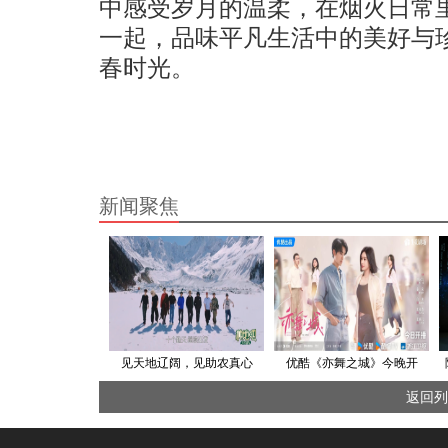
中感受岁月的温柔，在烟火日常
一起，品味平凡生活中的美好与
春时光。
新闻聚焦
见天地辽阔，见助农真心
优酷《亦舞之城》今晚开
《种地吧4》发布双宣传片
播，钟汉良秦岚旧爱重逢演
返回列
绎治愈故事