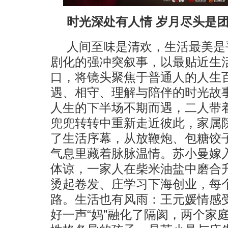
时光深处有人情 岁月尽头是
人间至味是清欢，生活最美是
剧化的强冲突叙事，以最贴近生
口，将镜头聚焦于普通人的人生
遇、相守、理解与陪伴的时光故
人生的下半场不期而遇，二人带
兜兜转转中重新走近彼此，家属
了生活序幕，从放鞭炮、包糖饺
气息里藏着脉脉温情。苏小曼嫁
体谅，一家人在柴米油盐中磨合
烫起卷发、庄学习下海创业，每
路。生活也有风雨：王元媛情感
好一声“妈”融化了隔阂，两个家