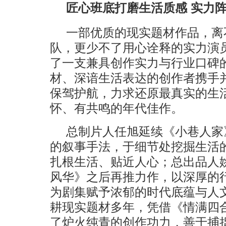
匠心班底打磨生活质感 实力
一部优质的现实题材作品，离
队，更少不了用心诠释的实力演
了一支兼具创作实力与行业口碑
材、深谙生活表达的创作者携手
保驾护航，力求还原最真实的生
怀、有共鸣的年代佳作。
总制片人任旭延续《小巷人家
的叙事手法，于细节处挖掘生活
扎根生活、贴近人心；总出品人
风华》之后再推力作，以深厚的
为剧集赋予浓郁的时代底蕴与人
耕现实题材多年，凭借《情满四
了炉火纯青的创作功力，善于捕