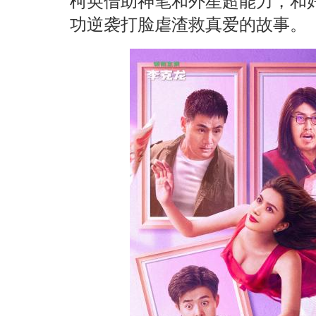
柯奂借助神笔和外星超能力，和
功逆袭打脸虐渣救真爱的故事。