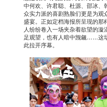
中何欢、许君聪、杜源、邵冰、
众实力派的喜剧熟脸们更是为观
盛宴。正如定档海报所呈现的那
人纷纷卷入一场夹杂着欲望的漩
足观望，也有人暗中觊觎……这
此拉开序幕。