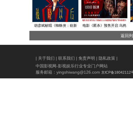
胡彦斌献唱《蜘蛛侠：崭新
电影《匿杀》预售开启 乌鸦
之日》中文推广曲 用歌声诠
面具人刀刀屠恶揭露 杀尽不
返回列
释英雄本心
公 暴爽跨年
|
关于我们
|
联系我们
|
免责声明
|
隐私政策
|
中国影视网-影视娱乐行业专业门户网站
服务邮箱：
yingshiwang@126.com
京ICP备18042112