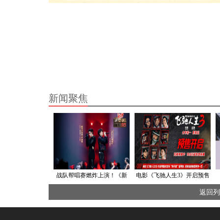
新闻聚焦
战队帮唱赛燃炸上演！《新
电影《飞驰人生3》开启预售
说唱2025》呈现“说唱+”舞
并发布“拼手速”版预告 沈腾
返回列
台，诠释正向精神与文化融
全新赛道再拼一次
合