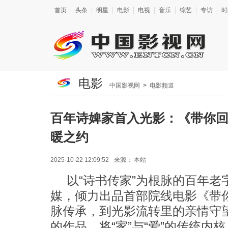
首页
头条
明星
电影
电视
音乐
综艺
专访
时
电影
中国影视网
>
电影频道
百年诗婢家首入光影：《带你回家
暖之约
2025-10-22 12:09:52
来源：
本站
以“诗书传家”为根脉的百年
媒，倾力出品首部院线电影《带
脉传承，到光影流转里的亲情守
的作品，将“家”与“爱”的传统