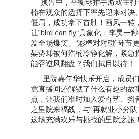
预告中，平衡球推手游戏主打
楠在观众的选择下率先迎来对决
僵局，成功拿下首胜！画风一转
让”bird can fly“具象化；
发全场爆笑。“彩棒对对碰”环节
架势却被何浩楠冷静化解，紧急撤
能否逆风翻盘？我们拭目以待！
里院嘉年华快乐开启，成员
竟直播间还解锁了什么有趣的故
点，让我们准时加入爱奇艺、抖
之里院来福战，与
“
再就业小分队
这场充满欢乐与挑战的里院之旅