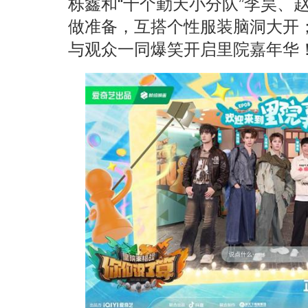
栎鑫和“十个勤天小分队”李昊、
做准备，互搭个性服装脑洞大开
与观众一同爆笑开启里院嘉年华