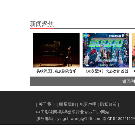
新闻聚焦
吴牧野厦门嘉庚剧院音乐
《永夜星河》火热收官 首创
会，艺术盛宴与暖心之举并
赛博古装轻喜剧全网霸榜点
返回列
行
燃新赛道
|
关于我们
|
联系我们
|
免责声明
|
隐私政策
|
中国影视网-影视娱乐行业专业门户网站
服务邮箱：
yingshiwang@126.com
京ICP备18042112