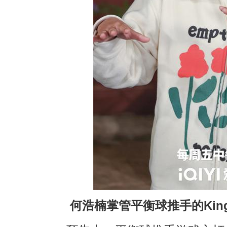
何浩楠掌管平衡球推手的
Kin