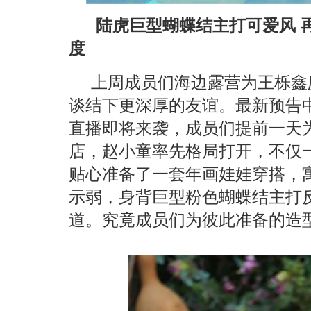
陆虎巨型蝴蝶结主打可爱风 
度
上周成员们海边露营为王栎鑫
谈结下更深厚的友谊。最新预告
直播即将来袭，成员们提前一天
店，赵小童率先格局打开，不仅
贴心准备了一套年画娃娃穿搭，
示弱，身背巨型粉色蝴蝶结主打
道。究竟成员们为彼此准备的造