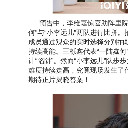
预告中，李维嘉惊喜助阵里
何
”
与
“
小李远儿
”
两队进行比拼。
成员通过观众的实时选择分别抽
持续高能。王栎鑫代表
“
一陆鑫何
计
“
陷阱
”
。然而
“
小李远儿
”
队步步
难度持续走高，究竟现场发生了
期待正片揭晓答案！