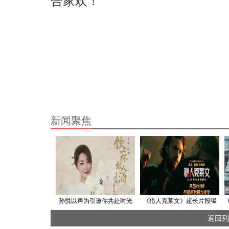
合家欢！
新闻聚焦
孙悦以声为引邀你共赴时光
《猎人克莱文》超长片段曝
对酌——《饮一杯故人酒》
光 漫威杀神血洗黑帮刀刀索
返回列
命