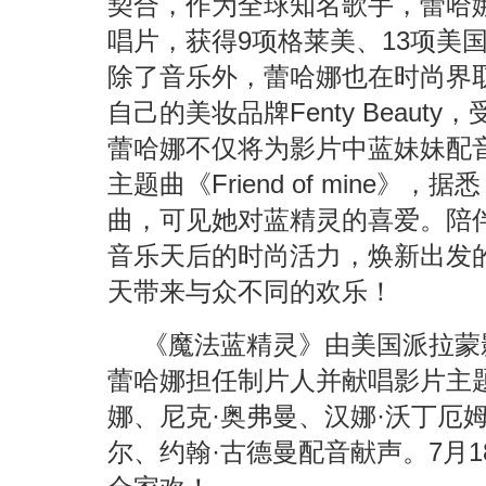
契合，作为全球知名歌手，蕾哈娜
唱片，获得9项格莱美、13项美
除了音乐外，蕾哈娜也在时尚界取
自己的美妆品牌Fenty Beau
蕾哈娜不仅将为影片中蓝妹妹配
主题曲《Friend of mine
曲，可见她对蓝精灵的喜爱。陪伴
音乐天后的时尚活力，焕新出发
天带来与众不同的欢乐！
《魔法蓝精灵》由美国派拉蒙
蕾哈娜担任制片人并献唱影片主
娜、尼克·奥弗曼、汉娜·沃丁厄
尔、约翰·古德曼配音献声。7月