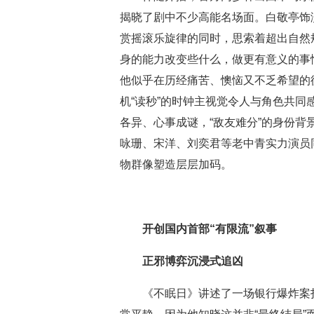
揭晓了剧中不少高能名场面。白敬亭饰
赏摇滚乐旋律的同时，思索着超出自然
身的能力改变些什么，做更有意义的事
他似乎在历经痛苦、懊恼又不乏希望的
机“读秒”的时钟主视觉令人与角色共
各异、心事成谜，“敌友难分”的身份
咏珊、宋洋、刘奕君等老中青实力演员
物群像塑造层层加码。
开创国内首部“有限流”叙事
正邪博弈沉浸式追凶
《不眠日》讲述了一场银行爆炸案