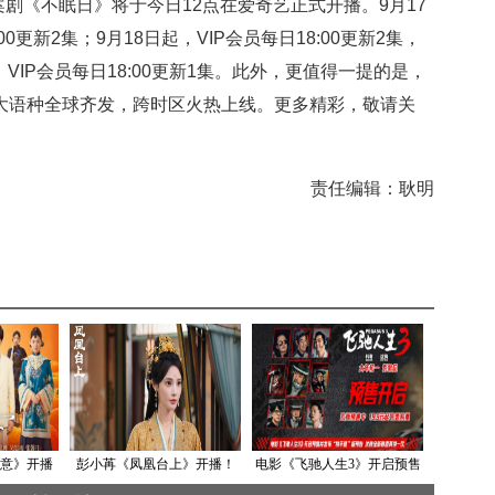
案剧《不眠日》将于今日12点在爱奇艺正式开播。9月17
:00更新2集；9月18日起，VIP会员每日18:00更新2集，
起，VIP会员每日18:00更新1集。此外，更值得一提的是，
以九大语种全球齐发，跨时区火热上线。更多精彩，敬请关
责任编辑：耿明
意》开播
彭小苒《凤凰台上》开播！
电影《飞驰人生3》开启预售
国情韵
侠女凌苍苍执剑护民，开启
并发布“拼手速”版预告 沈腾