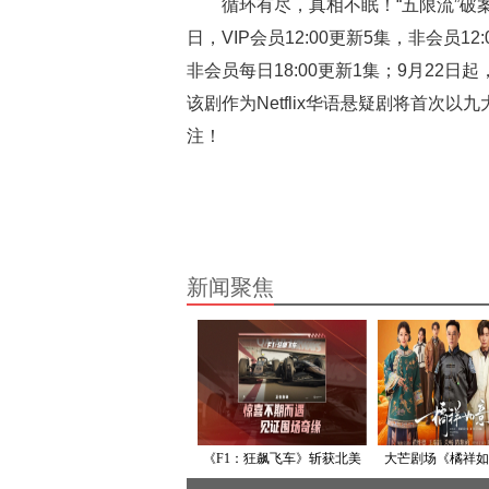
循环有尽，真相不眠！“五限流”破
日，VIP会员12:00更新5集，非会员12
非会员每日18:00更新1集；9月22日
该剧作为Netflix华语悬疑剧将首次
注！
新闻聚焦
《F1：狂飙飞车》斩获北美
大芒剧场《橘祥如
票房冠军 口碑强劲引爆暑期
沉浸橘园重温民