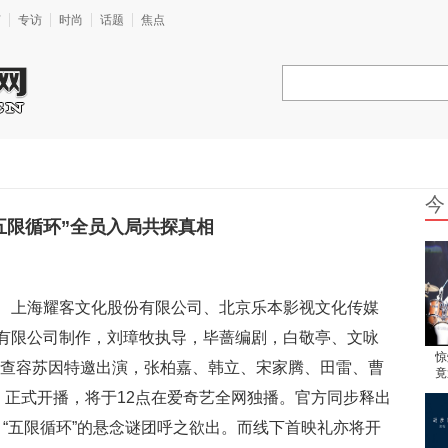
艺
专访
时尚
话题
焦点
今
五限循环”全员入局共探真相
、上海耀客文化股份有限公司、北京乐本影视文化传媒
有限公司制作，刘璋牧执导，毕蔷编剧，白敬亭、文咏
惊
琼查容苏因特邀出演，张柏嘉、韩立、宋家腾、田雷、曹
竟
疼
》正式开播，将于12点在爱奇艺全网独播。官方同步释出
“五限循环”的悬念谜团呼之欲出。而线下首映礼亦将开