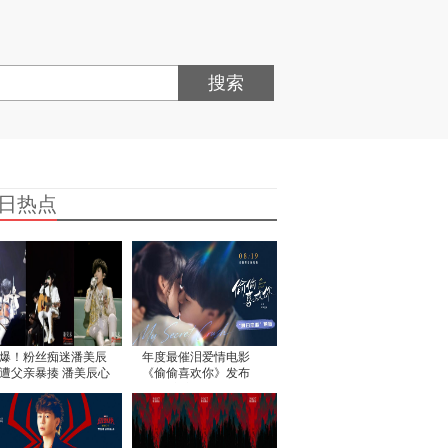
搜索
日热点
爆！粉丝痴迷潘美辰
年度最催泪爱情电影
遭父亲暴揍 潘美辰心
《偷偷喜欢你》发布
不已
“夏日恋恋” 版预告