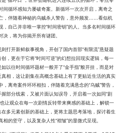
而是“循环日”，世界会随机进入连续五次的循环，零点零
时间循环感知力屡破奇案。新循环一次次开启，离奇之
亡，伴随着神秘的乌贼杀人警告，意外频发……看似机
现，自己并非唯一掌控“时间密钥”的人。当多名时间循环
对决，将为你揭开所有谜团。
规则打开新鲜叙事视角，开创了国内首部“有限流”悬疑题
首创，更在于它将“时间可逆”的幻想拉回现实逻辑，每一
是如以往时间循环题材一般开了“金手指”般开挂，而是对
靠近真相，这让剧集在高概念基础上有了更贴近生活的真实
中，离奇案件环环相扣，伴随着充满悬念的“乌贼”警告，
手握部分线索，又被片面认知误导，开启着一次如同“剧
，也让观众在每一次剧情反转带来爽感的基础上，解锁一
剧集在多元素创新的基础上，更将主题思考落地，探讨着生
真相的坚守，以及复杂人性“褶皱”的显微式呈现。