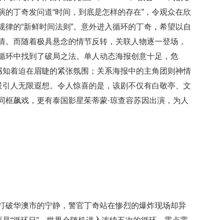
演的丁奇发问道“时间，到底是怎样的存在”，令观众在欣
规律的“新鲜时间法则”。意外进入循环的丁奇，希望以自
情。而随着极具悬念的情节反转，关联人物逐一登场，
循环中找到了破局之法。单人动态海报创意十足，危
同感知着迫在眉睫的紧张氛围；关系海报中的主角团则神情
背景引人无限遐想。令人惊喜的是，该剧不仅有白敬亭、文
同框飙戏，更有泰国影星茱蒂蒙·琼查容苏因出演，为人
打破华澳市的宁静，警官丁奇站在惨烈的爆炸现场却异