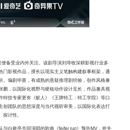
官宣便备受业内外关注。该剧导演刘璋牧深耕影视行业多
热门影视作品，擅长以现实主义笔触构建叙事框架，通
析。编剧毕蔷，有成熟的悬疑推理剧经验，创作风格兼
张鹏，以国际化视野与硬核动作设计见长，作品兼具视
作特技专家更有《蚁人》《王牌特工：特工学院》等口
主创团队的思想深度与当代视听审美，以国际化表达打
、探讨性。
白敬亭共同演唱的歌曲《feifei run》预告MV，抢先