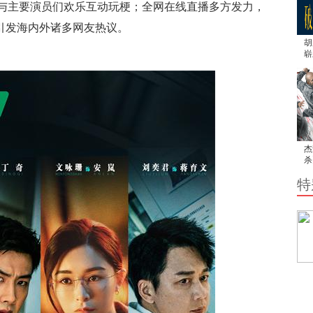
与主要演员们欢乐互动玩梗；全网在线直播多方发力，
线，引发海内外诸多网友热议。
胡
崭
用
杰
杀
解
特