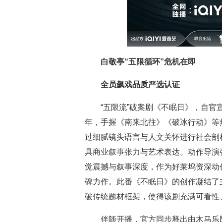
白敬亭“五限循环”危机在即
全员飙戏品质严选认证
“五限流”破案剧《不眠日》，自
年，手握《南来北往》《破冰行动》等
过细腻镜头语言与人文关怀进行社会剖
具商业叙事张力与艺术表达。动作导演
觉震撼与叙事深度，作为好莱坞资深动
碑力作。此番《不眠日》的创作凝结了
破传统题材框架，使得该剧充满可看性
伴随开播，官方同步释出由木马乐队与