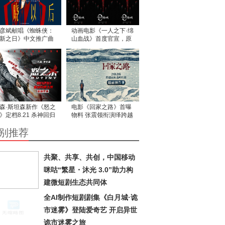
彦斌献唱《蜘蛛侠：
动画电影《一人之下·绵
新之日》中文推广曲
山血战》首度官宣，原
歌声诠释英雄本心
著作者米二亲自操刀书
写国漫热血新篇
森·斯坦森新作《怒之
电影《回家之路》首曝
》定档8.21 杀神回归
物料 张震领衔演绎跨越
恨复仇全球同步开杀
海峡的坚守
别推荐
共聚、共享、共创，中国移动
咪咕“繁星・沐光 3.0”助力构
建微短剧生态共同体
全AI制作短剧剧集《白月城·诡
市迷雾》登陆爱奇艺 开启异世
诡市迷雾之旅