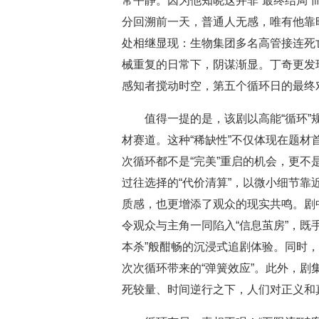
常平静。因为他知晓这并非“最终结局”
分回溯前一天，普通人无感，唯有他靠
处相继显现：生物集团多名高管接连死
械重复的日常下，阴谋渐显。丁奇更发
感知者搅动时空，第五个循环日的最终
值得一提的是，该剧以高能“循环”
材赛道。这种“稀缺性”不仅体现在题材
次循环都不是“完美”重启的机会，更不
过往选择的“代价清算”，以微小细节
质感，也更增添了观众的现实共鸣。剧
令观众与主角一同陷入“信息茧房”，既
本杀”般酣畅的沉浸式追剧体验。同时
次次循环带来的“弹簧效应”。此外，
死较量、时间逆行之下，人们对正义和