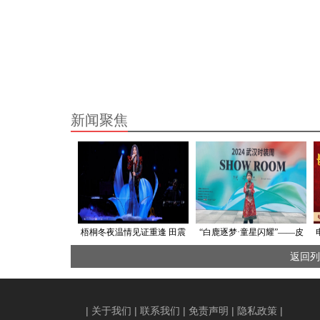
新闻聚焦
梧桐冬夜温情见证重逢 田震
“白鹿逐梦·童星闪耀”——皮
首次南京个唱声动金陵
德贝林亮相龍石印迹&LS时装
返回列
秀
|
关于我们
|
联系我们
|
免责声明
|
隐私政策
|