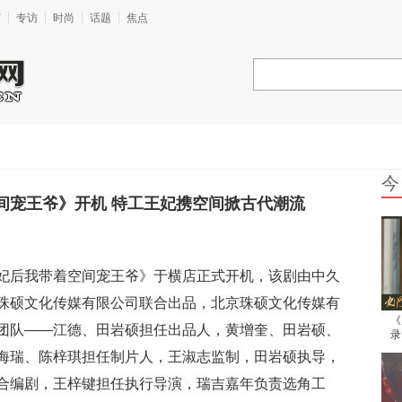
艺
专访
时尚
话题
焦点
今
间宠王爷》开机 特工王妃携空间掀古代潮流
妃后我带着空间宠王爷》于横店正式开机，该剧由中久
珠硕文化传媒有限公司联合出品，北京珠硕文化传媒有
《
团队——江德、田岩硕担任出品人，黄增奎、田岩硕、
录
露
海瑞、陈梓琪担任制片人，王淑志监制，田岩硕执导，
合编剧，王梓键担任执行导演，瑞吉嘉年负责选角工