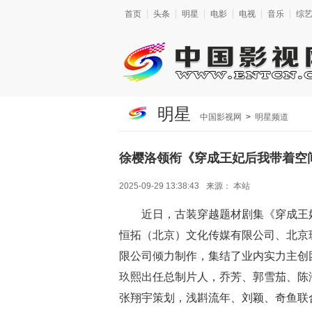
首页
头条
明星
电影
电视
音乐
综
明星
中国影视网
>
明星频道
徐樱洛领衔《穿成王妃后我带着空
2025-09-29 13:38:43
来源：
本站
近日，古装穿越题材剧集《穿成王
恒拓（北京）文化传媒有限公司、北京
限公司倾力制作，集结了业内实力主创
玖熙出任总制片人，乔芳、郭雪茄、陈
张翔宇策划，浅斟流年、刘颖、奇鱼联