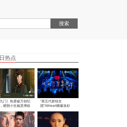
搜索
日热点
九门》热度破万创纪
“第五代新锐女
，硬朗小生杨昊博崭
团”AtHeart燃爆洛杉
头角
矶！iHeartRadio专场
演出圆满落幕！美国各
地粉丝齐聚现场