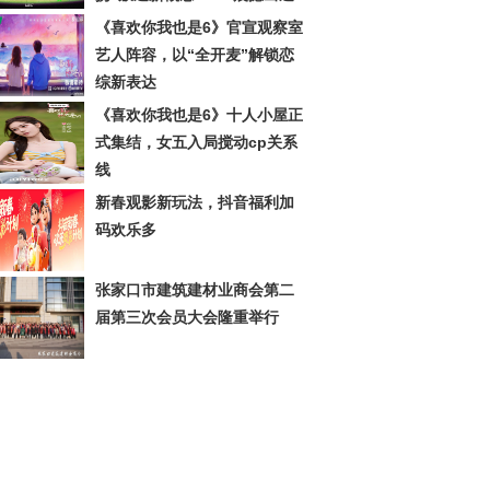
《喜欢你我也是6》官宣观察室
艺人阵容，以“全开麦”解锁恋
综新表达
《喜欢你我也是6》十人小屋正
式集结，女五入局搅动cp关系
线
新春观影新玩法，抖音福利加
码欢乐多
张家口市建筑建材业商会第二
届第三次会员大会隆重举行