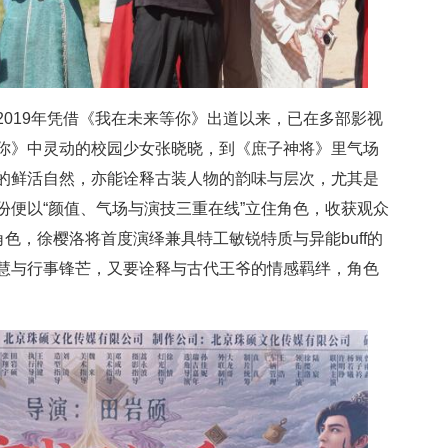
2019年凭借《我在未来等你》出道以来，已在多部影视
你》中灵动的校园少女张晓晓，到《庶子神将》里气场
的鲜活自然，亦能诠释古装人物的韵味与层次，尤其是
份便以“颜值、气场与演技三重在线”立住角色，收获观众
角色，徐樱洛将首度演绎兼具特工敏锐特质与异能buff的
慧与行事锋芒，又要诠释与古代王爷的情感羁绊，角色