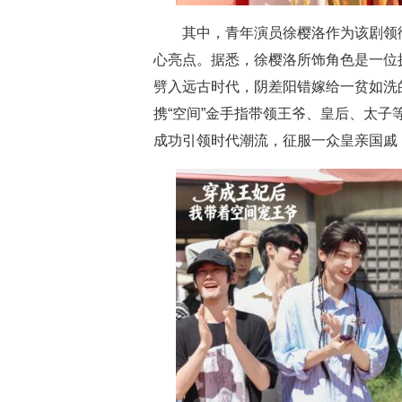
其中，青年演员徐樱洛作为该剧领
心亮点。据悉，徐樱洛所饰角色是一位
劈入远古时代，阴差阳错嫁给一贫如洗
携“空间”金手指带领王爷、皇后、太
成功引领时代潮流，征服一众皇亲国戚