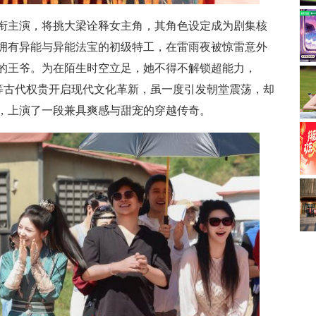
衔主演，将挑大梁诠释女主角，其角色设定成为剧集核
拥有异能与异能法宝的初级特工，在雷雨夜被惊雷意外
的王爷。为在陌生时空立足，她不得不解锁超能力，
子等古代权贵开启现代文化革新，虽一度引发朝堂震荡，却
，上演了一段兼具爽感与甜宠的穿越传奇。