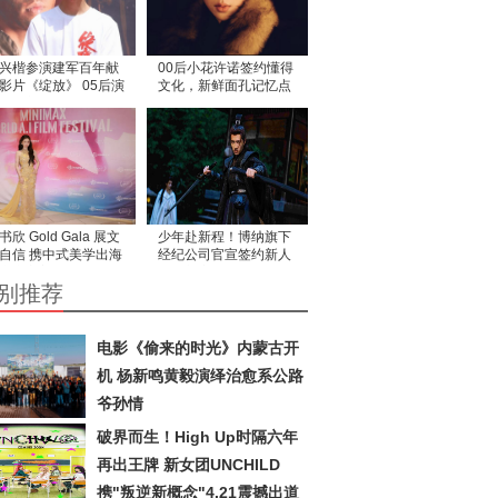
兴楷参演建军百年献
00后小花许诺签约懂得
影片《绽放》 05后演
文化，新鲜面孔记忆点
再添新作
十足
书欣 Gold Gala 展文
少年赴新程！博纳旗下
自信 携中式美学出海
经纪公司官宣签约新人
递东方美学
小生刘家岐
别推荐
电影《偷来的时光》内蒙古开
机 杨新鸣黄毅演绎治愈系公路
爷孙情
破界而生！High Up时隔六年
再出王牌 新女团UNCHILD
携"叛逆新概念"4.21震撼出道