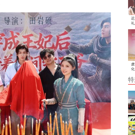
。
迟
礼
员
虞
化
传
特