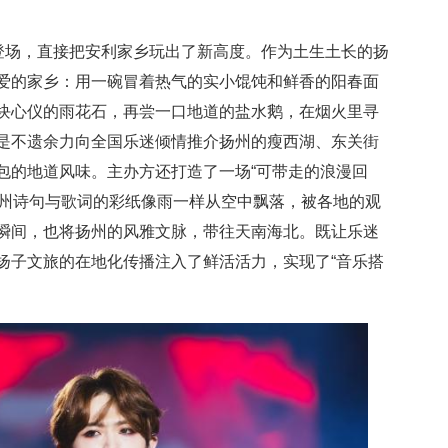
的登场，直接把安利家乡玩出了新高度。作为土生土长的扬
爱的家乡：用一碗冒着热气的实小馄饨和鲜香的阳春面
块心仪的雨花石，再尝一口地道的盐水鹅，在烟火里寻
是不遗余力向全国乐迷倾情推介扬州的瘦西湖、东关街
包的地道风味。主办方还打造了一场“可带走的浪漫回
着扬州诗句与歌词的彩纸像雨一样从空中飘落，被各地的观
瞬间，也将扬州的风雅文脉，带往天南海北。既让乐迷
扬子文旅的在地化传播注入了鲜活活力，实现了“音乐搭