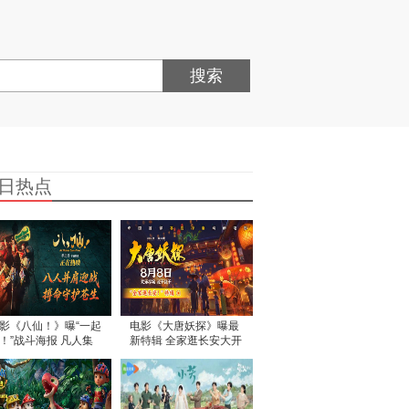
搜索
日热点
影《八仙！》曝“一起
电影《大唐妖探》曝最
！”战斗海报 凡人集
新特辑 全家逛长安大开
共赴终极决战
眼界好新鲜