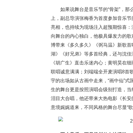
如果说舞台是音乐节的“骨架”，那
上，副总导演张梅香为首度参加音乐节
亮相，也持续为现场注入超预期惊喜：
向舞台的内心独白，他极具爆发力的歌
博带来《多久多久》《弼马温》新歌首
湖》《好兄弟》等多首经典，还与沈佳润
《胡广生》直击乐迷内心；黄明昊在细雨
联唱诚意满满；刘端端全开麦演唱8首歌
宇的出场如从古画中走来，“画中仙”
生的舞台更是按照演唱会级别打造，当
泪目大合唱，他还带来大热电影《长安
意境娓娓道来，不同风格的舞台尽显“歌