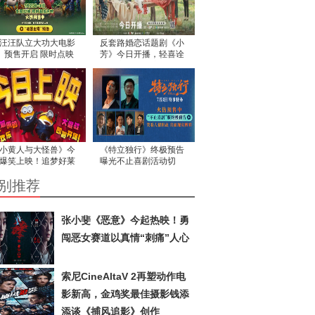
汪汪队立大功大电影
反套路婚恋话题剧《小
》预售开启 限时点映
芳》今日开播，轻喜诠
先解锁欢乐冒险
释从容人生态度
小黄人与大怪兽》今
《特立独行》终极预告
爆笑上映！追梦好莱
曝光不止喜剧活动切
搞“怪”不打烊
实“打入观众笑点内部”
别推荐
张小斐《恶意》今起热映！勇
闯恶女赛道以真情“刺痛”人心
索尼CineAltaV 2再塑动作电
影新高，金鸡奖最佳摄影钱添
添谈《捕风追影》创作