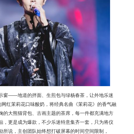
示窗——地道的拌面、生煎包与绿杨春茶，让外地乐迷
制的网红茉莉花口味酸奶，将经典名曲《茉莉花》的香气融
掬的大熊猫背包、古画主题的茶席，每一件都充满地方
贴，更是成为爆款，不少乐迷特意集齐一套，只为将仪
励所说，主创团队始终想打破屏幕的时间空间限制，