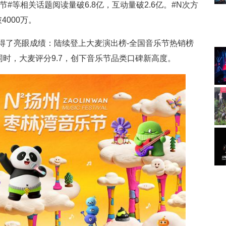
节#等相关话题阅读量破6.8亿，互动量破2.6亿。#N次方
000万。
得了亮眼成绩：陆续登上大麦演出榜-全国音乐节热销榜
1。同时，大麦评分9.7，创下音乐节品类口碑新高度。