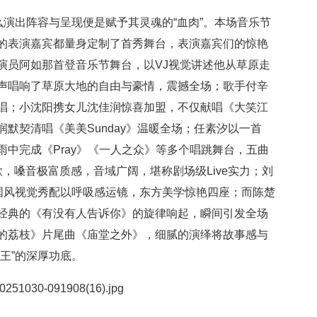
么演出阵容与呈现便是赋予其灵魂的“血肉”。本场音乐节
的表演嘉宾都量身定制了首秀舞台，表演嘉宾们的惊艳
演员阿如那首登音乐节舞台，以VJ视觉讲述他从草原走
声唱响了草原大地的自由与豪情，震撼全场；歌手付辛
唱；小沈阳携女儿沈佳润惊喜加盟，不仅献唱《大笑江
默契清唱《美美Sunday》温暖全场；任素汐以一首
中完成《Pray》《一人之众》等多个唱跳舞台，五曲
，嗓音极富质感，音域广阔，堪称剧场级Live实力；刘
式国风视觉秀配以呼吸感运镜，东方美学惊艳四座；而陈楚
经典的《有没有人告诉你》的旋律响起，瞬间引发全场
的荔枝》片尾曲《庙堂之外》，细腻的演绎将故事感与
王”的深厚功底。