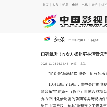
首页
头条
明星
电影
电视
音乐
综
头条
中国影视网
>
头条频道
口碑飙升！N次方扬州枣林湾音乐节
2025-11-03 16:38:46
来源：
本站
“简直是‘海底捞式’服务，所有音乐
10月18日至19日，由中央广播
湾音乐节”在扬州（仪征）世博园成功
办方依旧凭借周密的前期筹备与现场保
迷们由衷赞叹，称其“重新定义了音乐节