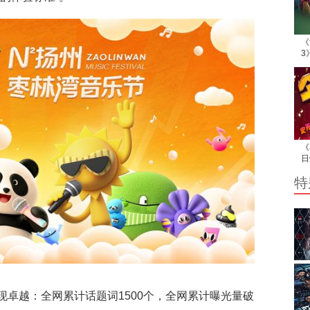
《
3
抢
《
日
坞
特
卓越：全网累计话题词1500个，全网累计曝光量破