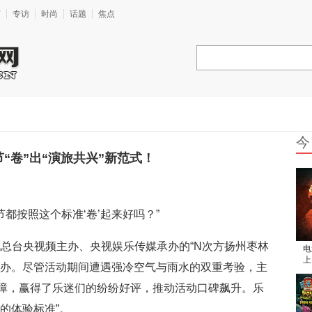
艺
专访
时尚
话题
焦点
今
“卷”出“演旅共兴”新范式！
节都按照这个标准‘卷’起来好吗？”
电视总台央视频主办、央视娱乐传媒承办的“N次方扬州枣林
电
上
举办。尽管活动期间遭遇强冷空气与雨水的双重考验，主
结
障，赢得了乐迷们的纷纷好评，推动活动口碑飙升。乐
的体验标准”。