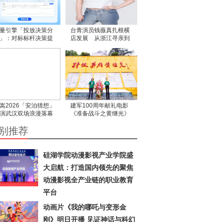
量引擎「投放决策分
台青演员钱薇真扎根横
」：对标标杆决策提
店发展 从浙江寻亲到
 短剧小说抢先开放
投身影视产业
嵩2026「安泊猜想」
建军100周年献礼电影
演武汉双场浪漫落幕
《准备战斗之黄继光》
以音乐为引 解锁江城
中江县开机 项亮月：以
别推荐
忆”
光影为笔，书写英雄赞
歌
硅湖学院动漫影视产业学院盛
大启航：打造国内领先的聚焦
动漫影视全产业链的职业教育
平台
动画片《我的哪吒与变形金
刚》明日开播 见证神话与科幻