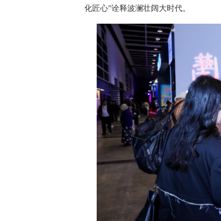
化匠心”诠释波澜壮阔大时代。