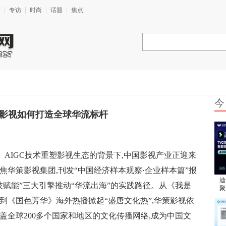
艺
专访
时尚
话题
焦点
今
策影视如何打造全球华流标杆
、AIGC技术重塑影视生态的背景下,中国影视产业正迎来
焦华策影视集团,刊发“中国经济样本观察·企业样本篇”报
迪
技赋能”三大引擎推动“华流出海”的实践路径。从《我是
聚
创
到《国色芳华》海外热播掀起“盛唐文化热”,华策影视依
会
盖全球200多个国家和地区的文化传播网络,成为中国文