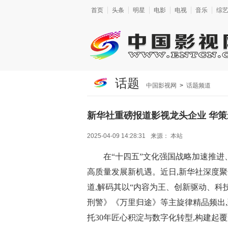
首页
头条
明星
电影
电视
音乐
综
话题
中国影视网
>
话题频道
新华社重磅报道影视龙头企业 华
2025-04-09 14:28:31
来源：
本站
在“十四五”文化强国战略加速推进
高质量发展新机遇。近日,新华社深度聚
道,解码其以“内容为王、创新驱动、科
刑警》《万里归途》等主旋律精品频出,
托30年匠心积淀与数字化转型,构建起覆