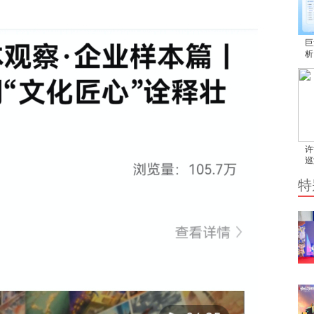
巨
析
效
许
巡
“
特
记