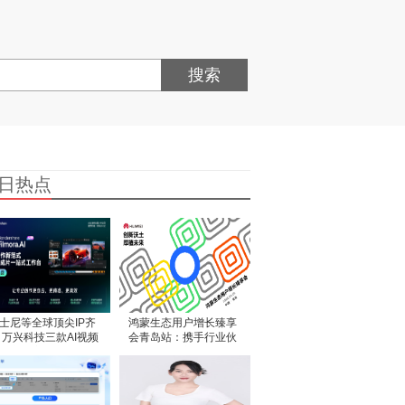
搜索
日热点
士尼等全球顶尖IP齐
鸿蒙生态用户增长臻享
 万兴科技三款AI视频
会青岛站：携手行业伙
意产品亮相东莞漫博
伴共研增长新机遇