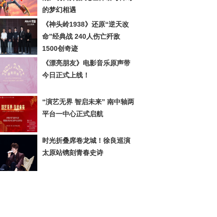
的梦幻相遇
《神头岭1938》还原“逆天改
命”经典战 240人伤亡歼敌
1500创奇迹
《漂亮朋友》电影音乐原声带
今日正式上线！
“演艺无界 智启未来” 南中轴两
平台一中心正式启航
时光折叠席卷龙城！徐良巡演
太原站镌刻青春史诗