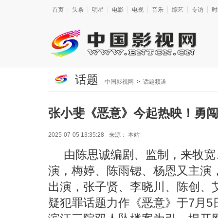
首页
头条
明星
电影
电视
音乐
综艺
专访
时
话题
中国影视网
>
话题频道
张小斐《恶意》今起热映！勇闯
2025-07-05 13:35:28
来源：
本站
由陈思诚编剧、监制，来牧宽
演，梅婷、陈雨锶、杨恩又主演
出演，张子贤、李晓川、陈创、
疑犯罪话题力作《恶意》于7月5