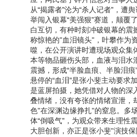
从“揭露者”沦为“杀人记者”，遭舆论
举闯入银幕“美强狠”赛道，颠覆
白互切，有种时刻冲破银幕的震
称惊艳的"血泪镜头"，叶攀作为
噬，在公开演讲时遭现场观众集
本等物品砸伤头部，血液与泪水混
震撼，形成“半脸血痕、半脸泪痕
悬停的“血泪”是张小斐主动要求
是蓝屏拍摄，她凭借对人物的深
叠情绪，没有夸张的情绪宣泄，
色"在深渊边缘挣扎"的窒息。多
体“倒吸气”，为观众带来生理性
大胆创新，亦正是张小斐"演技保