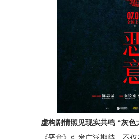
虚构剧情照见现实共鸣 “灰色
《恶意》引发广泛期待，不仅