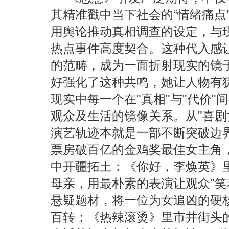
其精准戳中当下社会的“情绪痛点
用舆论推动真相调查的设定，与现
热点事件高度契合。这种代入感
的范畴，成为一面折射现实的镜
好强化了这种共鸣，她让人物有
现实中每一个在"真相"与"代价
观众及生活的镜像关系。从"喜剧
演艺轨迹本就是一部不断突破边界
票房破百亿的金鸡奖最佳女主角
中开疆拓土：《你好，李焕英》
母亲，用最朴素的表演让观众"笑
悬疑题材，将一位为女追凶的硬
百转；《热辣滚烫》里市井街头