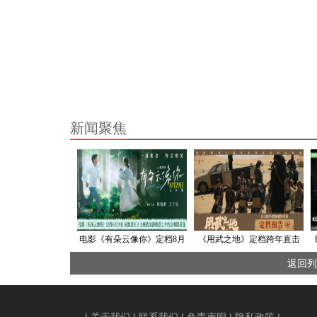
新闻聚焦
电影《有朵云像你》定档8月
《用武之地》定档跨年直击
29日 七夕浪漫见证屈楚萧王
战乱暴行 肖央齐溪被绑架一
返回列
子文跨越生死奇迹重逢
条命500万美金