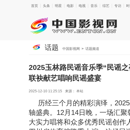
首页
头条
明星
电影
电视
音乐
综艺
专访
时
话题
中国影视网
>
话题频道
2025玉林路民谣音乐季“民谣
联袂献艺唱响民谣盛宴
2025-12-10 11:25:15
来源：
本站
历经三个月的精彩演绎，202
轴盛典。12月14日晚，一场汇
大实力唱将和众多优秀民谣创作人