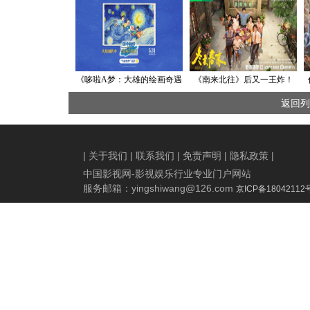
《哆啦A梦：大雄的绘画奇遇
《南来北往》后又一王炸！
记》预售开启，童"画"成真六
《冬去春来》央视爱奇艺开
返回列
一必看
播
|
关于我们
|
联系我们
|
免责声明
|
隐私政策
|
中国影视网-影视娱乐行业专业门户网站
服务邮箱：
yingshiwang@126.com
京ICP备18042112