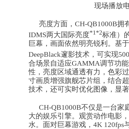
现场播放
亮度方面，CH-QB1000B拥
*1*2
IDMS两大国际亮度
标准）的
巨幕，画面依然明亮锐利。基
DeepBlack邃影技术，可实现5
合场景自适应GAMMA调节功
性，亮度区域通透有力，色彩过渡
寸画质增强旗舰芯片组，结合
技术，还可实时优化图像，显
CH-QB1000B不仅是一
大的娱乐引擎。观赏动作电影，
水。面对巨幕游戏，4K 120f