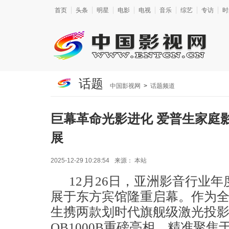
首页
头条
明星
电影
电视
音乐
综艺
专访
时
话题
中国影视网
>
话题频道
巨幕革命光影进化 爱普生家庭
展
2025-12-29 10:28:54
来源：
本站
12月26日，亚洲影音行业
展于东方宾馆隆重启幕。作为
生携两款划时代旗舰级激光投影机CH
QB1000B重磅亮相，精准聚焦