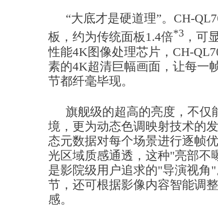
“大底才是硬道理”。CH-QL7
*3
板，约为传统面板1.4倍
，可
性能4K图像处理芯片，CH-QL7
素的4K超清巨幅画面，让每一
节都纤毫毕现。
旗舰级的超高的亮度，不仅
境，更为动态色调映射技术的
态元数据对每个场景进行逐帧
光区域质感通透，这种"亮部不
是影院级用户追求的"导演视角"
节，还可根据影像内容智能调
感。