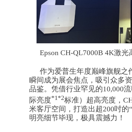
Epson CH-QL7000B 
作为爱普生年度巅峰旗舰之作，
瞬间成为展会焦点，吸引众多
品鉴。凭借行业罕见的10,000流
*1*2
际亮度
标准）超高亮度，CH-
米客厅空间，打造出超200吋的
明亮细节毕现，极具震撼力！