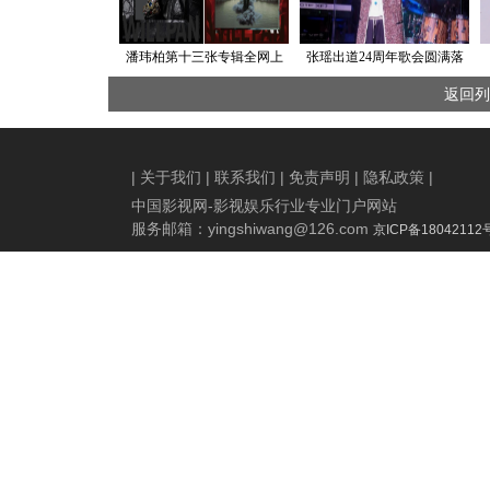
潘玮柏第十三张专辑全网上
张瑶出道24周年歌会圆满落
线 再掀“狂”“爱”热浪，释放心
幕：以歌会友，不忘初心
返回列
底狂潮
|
关于我们
|
联系我们
|
免责声明
|
隐私政策
|
中国影视网-影视娱乐行业专业门户网站
服务邮箱：
yingshiwang@126.com
京ICP备18042112