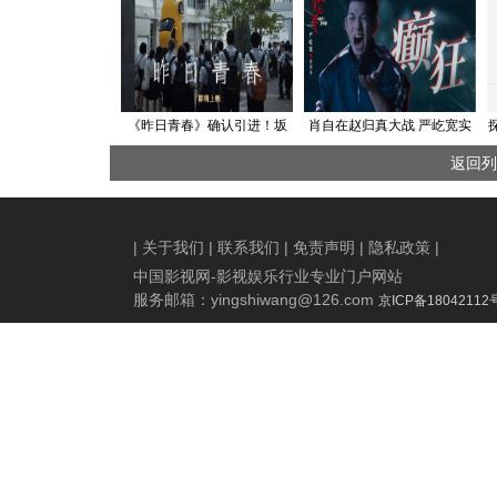
《昨日青春》确认引进！坂
肖自在赵归真大战 严屹宽实
本龙一之子空音央剧情长片
力演绎丝滑切换多种情绪
返回列
首作！
|
关于我们
|
联系我们
|
免责声明
|
隐私政策
|
中国影视网-影视娱乐行业专业门户网站
服务邮箱：
yingshiwang@126.com
京ICP备18042112