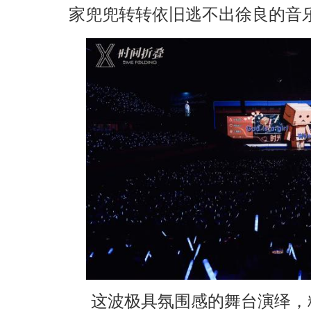
家兜兜转转依旧逃不出徐良的音
这波极具氛围感的舞台演绎，