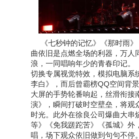
《七秒钟的记忆》《那时雨》
曲依旧是点燃全场的利器，万人
浪，一同唱响年少的青春印记。
切换专属视觉特效，模拟电脑系
李白》，而后曾霸榜QQ空间背景
大屏的手势轮番响起，丝滑衔接
演》，瞬间打破时空壁垒，将观
时光。此外在徐良公司爆曲大串
等》《免我蹉跎苦》《孤城》外
唱，场下观众依旧做到句句不停