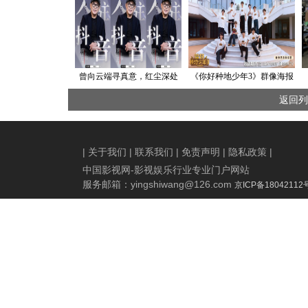
曾向云端寻真意，红尘深处
《你好种地少年3》群像海报
自安心，一代武侠巨星李连
发布 十个勤天心愿之旅逐梦
返回列
杰缘何入驻抖音？
起航
|
关于我们
|
联系我们
|
免责声明
|
隐私政策
|
中国影视网-影视娱乐行业专业门户网站
服务邮箱：
yingshiwang@126.com
京ICP备18042112