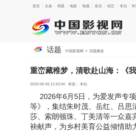
首页
头条
明星
电影
电视
音乐
综艺
专访
时
话题
中国影视网
>
话题频道
重峦藏稚梦，清歌赴山海：《
2026-06-06 12:43:44
来源：
本站
2026年6月5日，为爱发声
等》，集结朱时茂、岳红、吕思
莎、索朗顿珠、丁美清等一众嘉
袂献声，为乡村美育公益倾情助