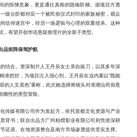
空间的惊悚意象，更是通往真相的隐喻阶梯。据项目方透
每一级台阶都对应一个被民俗仪式封印的家族秘密，观众
民间信仰迷宫中，经历一场逻辑与心理的双重绞杀。这种
试，有望开创华语悬疑推理片的全新子类型。
出品矩阵保驾护航
气的结合。资深制片人王丹辰女士亲自操刀，以其多年深
精准把控，为项目注入强心剂。王丹辰在业内素以“既能
容的人文底色”著称，此次她选择将镜头对准潮汕民俗悬
前瞻性的类型冒险。
文化传媒有限公司作为发起方，依托首都文化资源与产业
品质背书；联合出品方广州柏熠影业有限公司则凭借深耕
细节还原、在地资源整合及南方市场渗透提供坚实支撑。