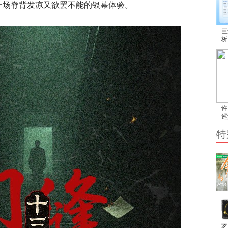
一场脊背发凉又欲罢不能的银幕体验。
巨
析
效
许
巡
“
特
记