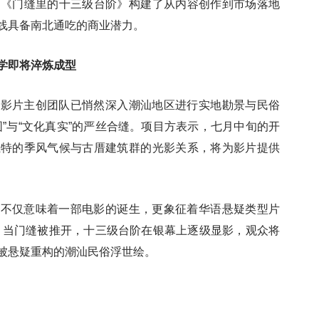
为《门缝里的十三级台阶》构建了从内容创作到市场落地
线具备南北通吃的商业潜力。
学即将淬炼成型
，影片主创团队已悄然深入潮汕地区进行实地勘景与民俗
”与“文化真实”的严丝合缝。项目方表示，七月中旬的开
独特的季风气候与古厝建筑群的光影关系，将为影片提供
，不仅意味着一部电影的诞生，更象征着华语悬疑类型片
型。当门缝被推开，十三级台阶在银幕上逐级显影，观众将
被悬疑重构的潮汕民俗浮世绘。