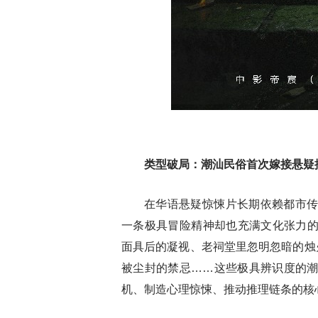
类型破局：潮汕民俗首次嫁接悬疑
在华语悬疑惊悚片长期依赖都市
一条极具冒险精神却也充满文化张力
面具后的凝视、老祠堂里忽明忽暗的烛
被尘封的禁忌……这些极具辨识度的
机、制造心理惊悚、推动推理链条的核