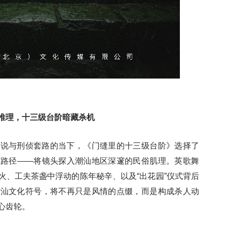
推理，十三级台阶暗藏杀机
传说与刑侦套路的当下，《门缝里的十三级台阶》选择了
的路径——将镜头探入潮汕地区深邃的民俗肌理。英歌舞
火、工夫茶盏中浮动的陈年秘辛、以及“出花园”仪式背后
潮汕文化符号，将不再只是风情的点缀，而是构成杀人动
心齿轮。