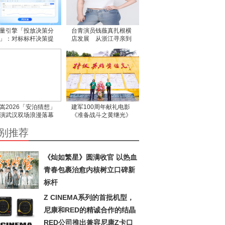
量引擎「投放决策分
台青演员钱薇真扎根横
」：对标标杆决策提
店发展 从浙江寻亲到
 短剧小说抢先开放
投身影视产业
嵩2026「安泊猜想」
建军100周年献礼电影
演武汉双场浪漫落幕
《准备战斗之黄继光》
以音乐为引 解锁江城
中江县开机 项亮月：以
别推荐
忆”
光影为笔，书写英雄赞
歌
《灿如繁星》圆满收官 以热血
青春包裹治愈内核树立口碑新
标杆
Z CINEMA系列的首批机型，
尼康和RED的精诚合作的结晶
RED公司推出兼容尼康Z卡口