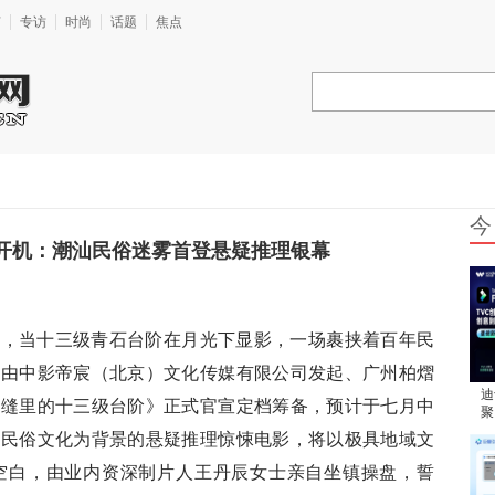
艺
专访
时尚
话题
焦点
今
开机：潮汕民俗迷雾首登悬疑推理银幕
翳，当十三级青石台阶在月光下显影，一场裹挟着百年民
，由中影帝宸（北京）文化传媒有限公司发起、广州柏熠
迪
门缝里的十三级台阶》正式官宣定档筹备，预计于七月中
聚
创
汕民俗文化为背景的悬疑推理惊悚电影，将以极具地域文
会
空白，由业内资深制片人王丹辰女士亲自坐镇操盘，誓