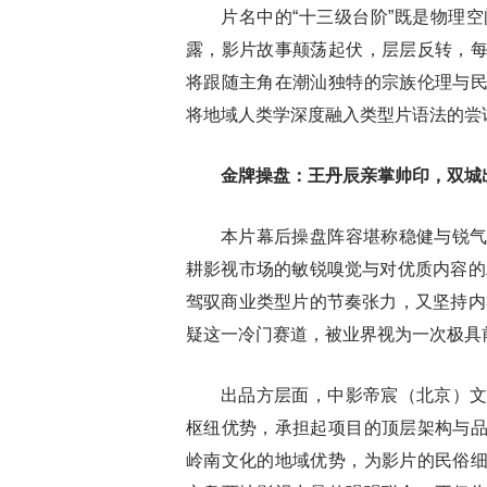
片名中的“十三级台阶”既是物理
露，影片故事颠荡起伏，层层反转，
将跟随主角在潮汕独特的宗族伦理与
将地域人类学深度融入类型片语法的尝
金牌操盘：王丹辰亲掌帅印，双城
本片幕后操盘阵容堪称稳健与锐
耕影视市场的敏锐嗅觉与对优质内容的
驾驭商业类型片的节奏张力，又坚持内
疑这一冷门赛道，被业界视为一次极具
出品方层面，中影帝宸（北京）
枢纽优势，承担起项目的顶层架构与
岭南文化的地域优势，为影片的民俗