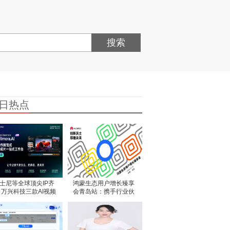
搜索
日热点
士尼等全球顶尖IP齐
鸿蒙生态用户增长臻享
 万兴科技三款AI视频
会青岛站：携手行业伙
意产品亮相东莞漫博
伴共研增长新机遇