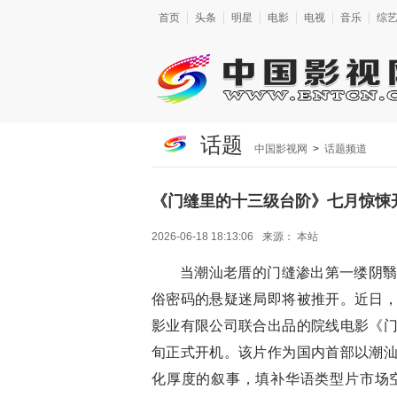
首页
头条
明星
电影
电视
音乐
综
话题
中国影视网
>
话题频道
《门缝里的十三级台阶》七月惊悚
2026-06-18 18:13:06
来源：
本站
当潮汕老厝的门缝渗出第一缕阴
俗密码的悬疑迷局即将被推开。近日
影业有限公司联合出品的院线电影《
旬正式开机。该片作为国内首部以潮
化厚度的叙事，填补华语类型片市场