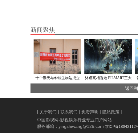
新闻聚焦
十个勤天与华熙生物达成企
沐瞳亮相香港 FILMART三大
业级战略合作 ——双方将在
影游 IP 重磅首发 秉持长期主
返回列
科研助农、土壤修护与肌肤
义深耕影游联动新生态
修护领域展开深度共创
|
关于我们
|
联系我们
|
免责声明
|
隐私政策
|
中国影视网-影视娱乐行业专业门户网站
服务邮箱：
yingshiwang@126.com
京ICP备18042112