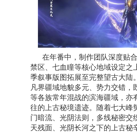
在年番中，制作团队深度贴
禁区、七血瞳等核心地域设定之
季叙事版图拓展至完整望古大陆
凡界疆域地貌多元、势力交错，
等各族常年混战的滨海疆域，亦
往的上古秘境遗迹。随着七大峰
门暗流、光阴法则，多线秘密交
天残面、光阴长河之下的上古秘