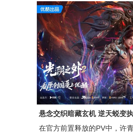
悬念交织暗藏玄机 逆天蜕变
在官方前置释放的PV中，许