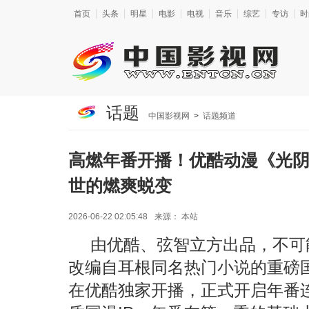
首页
头条
明星
电影
电视
音乐
综艺
专访
时
话题
中国影视网
>
话题频道
高燃年番开播！优酷动漫《光
世的燃爽蜕变
2026-06-22 02:05:48
来源：
本站
由优酷、弦智立方出品，不可
改编自耳根同名热门小说的重磅国
在优酷独家开播，正式开启年番