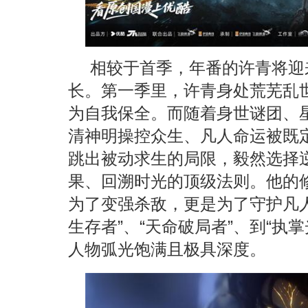
相较于首季，年番的许青将迎
长。第一季里，许青身处荒芜乱
为自我保全。而随着身世谜团、
清神明操控众生、凡人命运被既
跳出被动求生的局限，毅然选择
果、回溯时光的顶级法则。他的
为了变强杀敌，更是为了守护凡
生存者”、“天命破局者”、到“执
人物弧光饱满且极具深度。