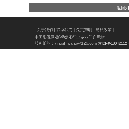
骑红尘”正片片段及饭制版手
大会佳绩，双时空悬疑叙事
返回列
绘海报 尽显浪漫诗意与深刻
引发瞩目
寓意
|
关于我们
|
联系我们
|
免责声明
|
隐私政策
|
中国影视网-影视娱乐行业专业门户网站
服务邮箱：
yingshiwang@126.com
京ICP备18042112