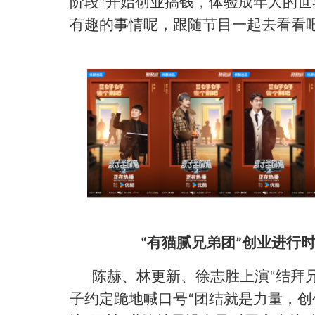
阶段
开始创业搞钱，体验成年人的世
”
有趣的事情呢，跟随节目一起去看看
有猫腻兄弟团
创业进行
“
”
陈赫、林更新、徐志胜上演
结拜
“
子约定跪地喊口号
团结就是力量，创
“