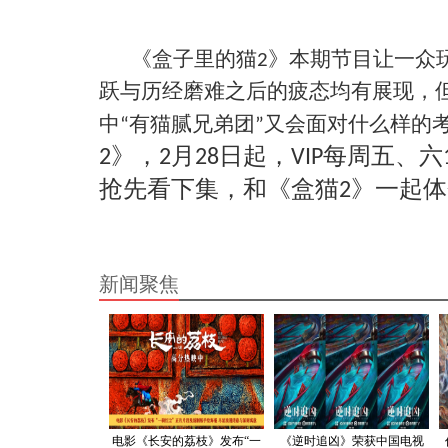
《盒子里的猫
》本期节目让一众
2
跃与历经磨难之后的疲态均有展现，
中
有猫腻兄弟团
又会面对什么样的
“
”
》，
月
日起，
每周五、六
2
2
28
VIP
抢先看下集，和《盒猫
》一起体
2
新闻聚焦
电影《长安的荔枝》发布“一
《逆时追凶》荣获中国电视