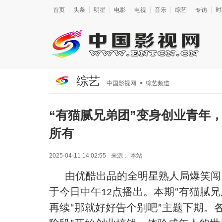
首页
头条
明星
电影
电视
音乐
综艺
专访
时
综艺
中国影视网
>
综艺频道
“有猫腻兄弟团”变身创业青年
所有
2025-04-11 14:02:55
来源：
本站
由优酷出品的全明星熟人局爆笑闯
于今日中午
点播出。本期
有猫腻兄
12
“
再续
那就好好告个别吧
主题下期。
“
”