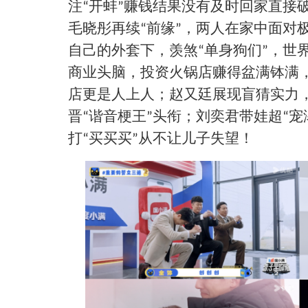
注
开蚌
赚钱结果没有及时回家直接
“
”
毛晓彤再续
前缘
，两人在家中面对
“
”
自己的外套下，羡煞
单身狗们
，世
“
”
商业头脑，投资火锅店赚得盆满钵满
店更是人上人；赵又廷展现盲猜实力
晋
谐音梗王
头衔；刘奕君带娃超
宠
“
”
“
打
买买买
从不让儿子失望！
“
”