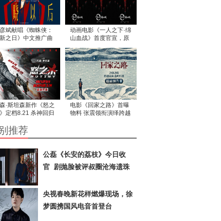
彦斌献唱《蜘蛛侠：
动画电影《一人之下·绵
新之日》中文推广曲
山血战》首度官宣，原
歌声诠释英雄本心
著作者米二亲自操刀书
写国漫热血新篇
森·斯坦森新作《怒之
电影《回家之路》首曝
》定档8.21 杀神回归
物料 张震领衔演绎跨越
恨复仇全球同步开杀
海峡的坚守
别推荐
公磊《长安的荔枝》今日收
官 剧抛脸被评叔圈沧海遗珠
央视春晚新花样燃爆现场，徐
梦圆携国风电音首登台