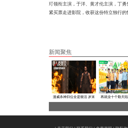
玎领衔主演，于洋、黄才伦主演，丁勇
紧买票走进影院，收获这份特立独行的
新闻聚焦
漫威杀神归位全是狠活 岁末
再就业十个勤天陷
暴爽解压猛片《猎人克莱
限流 《你们说了
文》热映中
播！