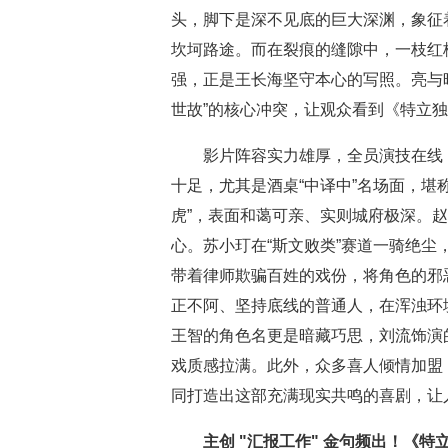
头，脚下是深不见底的巨大深渊，象征
坎坷路途。而在裂痕的缝隙中，一枝红
强，正是王长海坚守本心的写照。亮与暗
世故”的核心冲突，让观众看到《特立
影片阵容实力雄厚，全员演技在线
十足，尤其是酒桌“中译中”名场面，堪
虎”，表面和蔼可亲、实则城府极深。
心。苏小玎在“斯文败类”赛道一骑绝
带着律师欺骗百姓的戏份，将角色的邪
正不阿、坚持底线的普通人，在浑浊环
王智的角色名更是暗藏巧思，刘流饰演
戏质感拉满。此外，众多喜人倾情加盟
同打造出这部充满现实共鸣的喜剧，让
主创 "汇报工作" 金句频出！《