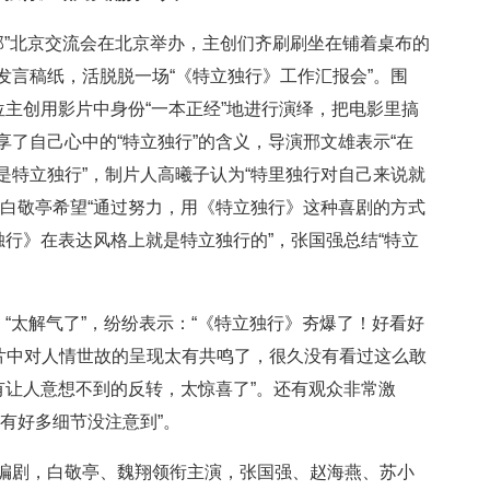
部”北京交流会在北京举办，主创们齐刷刷坐在铺着桌布的
发言稿纸，活脱脱一场“《特立独行》工作汇报会”。围
位主创用影片中身份“一本正经”地进行演绎，把电影里搞
了自己心中的“特立独行”的含义，导演邢文雄表示“在
是特立独行”，制片人高曦子认为“特里独行对自己来说就
，白敬亭希望“通过努力，用《特立独行》这种喜剧的方式
独行》在表达风格上就是特立独行的”，张国强总结“特立
、“太解气了”，纷纷表示：“《特立独行》夯爆了！好看好
、“片中对人情世故的呈现太有共鸣了，很久没有看过这么敢
有让人意想不到的反转，太惊喜了”。还有观众非常激
有好多细节没注意到”。
编剧，白敬亭、魏翔领衔主演，张国强、赵海燕、苏小