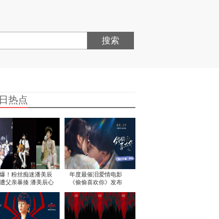
搜索
日热点
爆！粉丝痴迷潘美辰
年度最催泪爱情电影
遭父亲暴揍 潘美辰心
《偷偷喜欢你》发布
不已
“夏日恋恋” 版预告