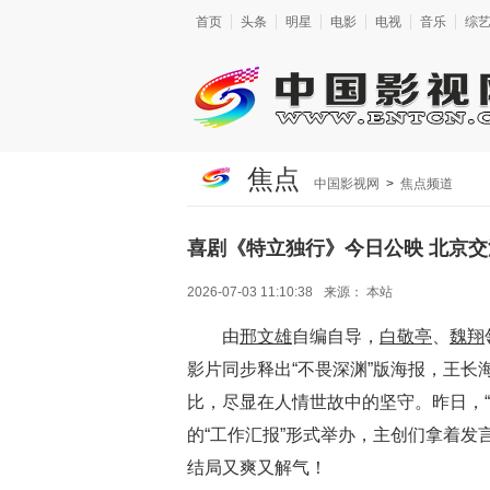
首页
头条
明星
电影
电视
音乐
综
焦点
中国影视网
>
焦点频道
喜剧《特立独行》今日公映 北京交
2026-07-03 11:10:38
来源：
本站
由
邢文雄
自编自导，
白敬亭
、
魏翔
影片同步释出“不畏深渊”版海报，王
比，尽显在人情世故中的坚守。昨日，“
的“工作汇报”形式举办，主创们拿着发
结局又爽又解气！