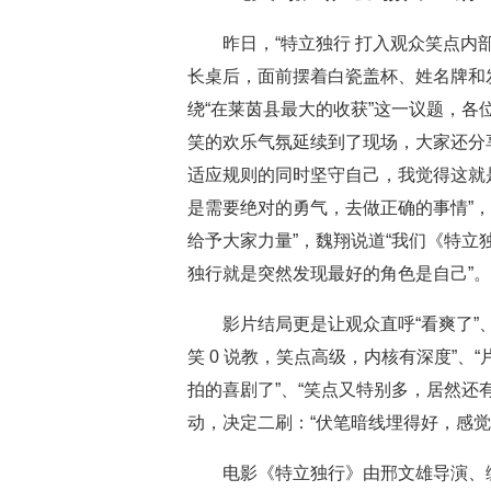
昨日，“特立独行 打入观众笑点内
长桌后，面前摆着白瓷盖杯、姓名牌和
绕“在莱茵县最大的收获”这一议题，各
笑的欢乐气氛延续到了现场，大家还分享
适应规则的同时坚守自己，我觉得这就
是需要绝对的勇气，去做正确的事情”
给予大家力量”，魏翔说道“我们《特立
独行就是突然发现最好的角色是自己”。
影片结局更是让观众直呼“看爽了”
笑 0 说教，笑点高级，内核有深度”
拍的喜剧了”、“笑点又特别多，居然还
动，决定二刷：“伏笔暗线埋得好，感觉
电影《特立独行》由邢文雄导演、