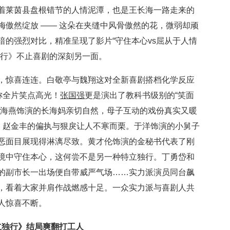
着莱茵县盘根错节的人情泥潭，也是王长海一路走来的
梅傲然绽放 —— 这朵在夹缝中风骨傲然的花，微弱却顽
的强烈对比，精准呈现了影片“守住本心vs屈从于人情
独行》不止喜剧的深刻另一面。
，惊喜连连。白敬亭与魏翔这对全新喜剧搭档化学反应
称全片笑点高光！
张国强
更是演出了教科书级别的“笑面
赵海燕饰演的长海妈亲切自然，母子互动的戏份真实又暖
尘，赵金丰的偏执与狠戾让人不寒而栗。于洋饰演的小舅子
恶面目展现得淋漓尽致。黄才伦饰演的金秘书代表了刚
境中守住本心，这何尝不是另一种特立独行。丁勇岱和
的副市长一出场便自带威严气场……实力派演员同台飙
，看着大家并肩作战燃感十足。一众实力派与喜剧人共
人惊喜不断。
特立独行》结局爽翻打工人