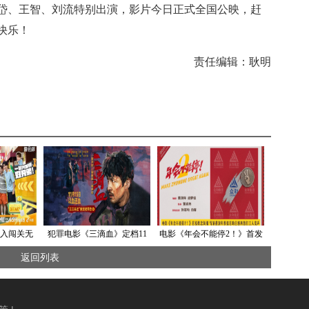
岱、王智、刘流特别出演，影片今日正式全国公映，赶
快乐！
责任编辑：耿明
入闯关无
犯罪电影《三滴血》定档11
电影《年会不能停2！》首发
算》今日开
月15日 胡歌“黑吃黑”颠覆形
概念海报 张若昀白客笑闹职
返回列表
象硬刚人贩子团伙
场翻开众和集团新篇章