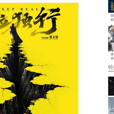
胡
崭
用
杰
杀
解
特