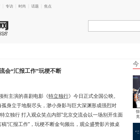
艺
专访
时尚
话题
焦点
今
流会“汇报工作”玩梗不断
领衔主演的喜剧电影《
特立独行
》今日正式全国公映。
长海孤身立于地裂尽头，渺小身影与巨大深渊形成强烈对
惊
特立独行 打入观众笑点内部”北京交流会以一场别开生面
竟
疼
言稿“汇报工作”，玩梗不断金句频出，观众盛赞影片掀桌