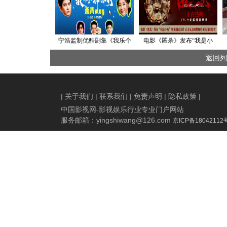
宁浩监制优酷剧集《我乐个
电影《匿杀》发布“我是小
神落村》阵容官宣，流量实
梅”版主题后告片 正义反杀爽
返回列
力并重引期待
燃加倍更具现实思考
|
关于我们
|
联系我们
|
免责声明
|
隐私政策
|
中国影视网-影视娱乐行业专业门户网站
服务邮箱：
yingshiwang@126.com
京ICP备18042112