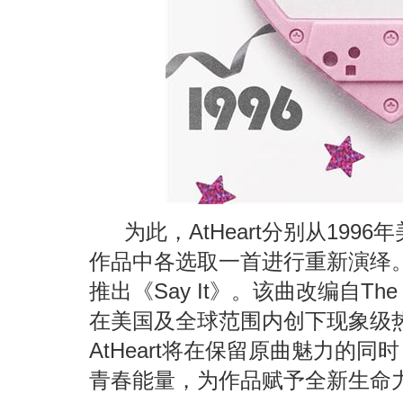
为
此，
AtHeart分
别从
1996年
作品中各
选
取一首
进
行重新演
绎
推出《Say It》。
该
曲改
编自
The
在美
国
及全球范
围内创
下
现
象
级
AtHeart
将
在保留原曲魅力的同
时
青
春能量，
为
作品
赋
予全新生命