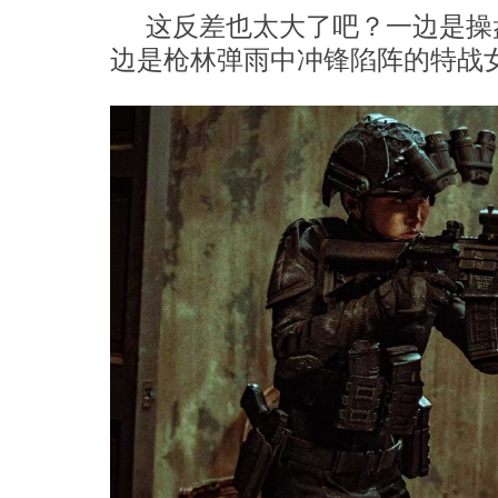
这反差也太大了吧？一边是操
边是枪林弹雨中冲锋陷阵的特战女