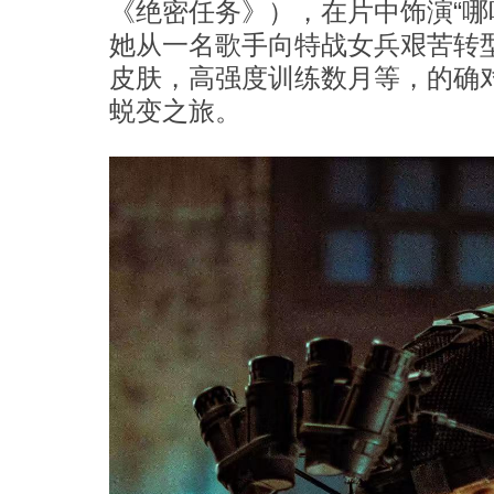
《绝密任务》），在片中饰演“哪
她从一名歌手向特战女兵艰苦转
皮肤，高强度训练数月等，的确
蜕变之旅。