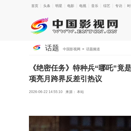
首页
头条
明星
电影
电视
音乐
综艺
专访
时
话题
中国影视网
>
话题频道
《绝密任务》特种兵“哪吒”竟
项亮月跨界反差引热议
2026-06-22 14:55:10
来源：
本站